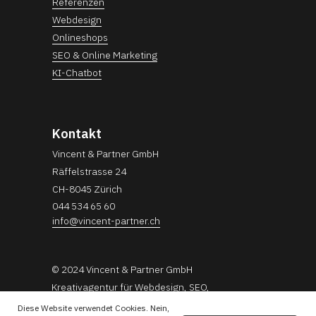
Referenzen
Webdesign
Onlineshops
SEO & Online Marketing
KI-Chatbot
Kontakt
Vincent & Partner GmbH
Räffelstrasse 24
CH-8045 Zürich
044 534 65 60
info@vincent-partner.ch
© 2024 Vincent & Partner GmbH
Kreativagentur für Webdesign, SEO,
KI & Online Marketing
Diese Website verwendet Cookies. Nein,