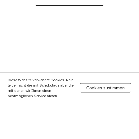
Diese Website verwendet Cookies. Nein,
leider nicht die mit Schokolade aber die,
Cookies zustimmen
mit denen wir Ihnen einen
bestmöglichen Service bieten.